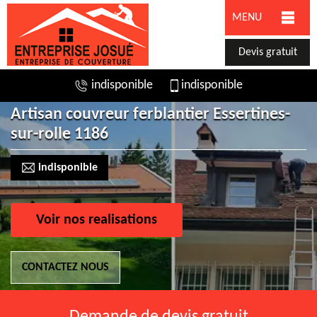
MENU
Devis gratuit
indisponible
indisponible
Artisan couvreur ferblantier Essertines-
sur-rolle 1186
indisponible
Voir nos realisations
CONTACTEZ NOUS