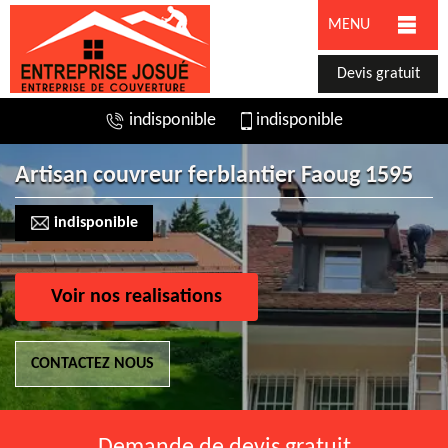
MENU
Devis gratuit
indisponible
indisponible
Artisan couvreur ferblantier Faoug 1595
indisponible
Voir nos realisations
CONTACTEZ NOUS