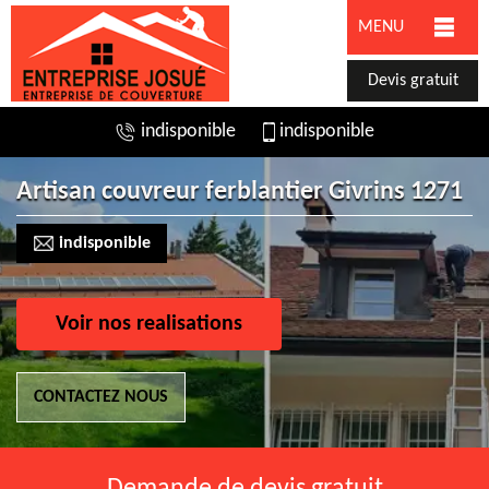
MENU
Devis gratuit
indisponible
indisponible
Artisan couvreur ferblantier Givrins 1271
indisponible
Voir nos realisations
CONTACTEZ NOUS