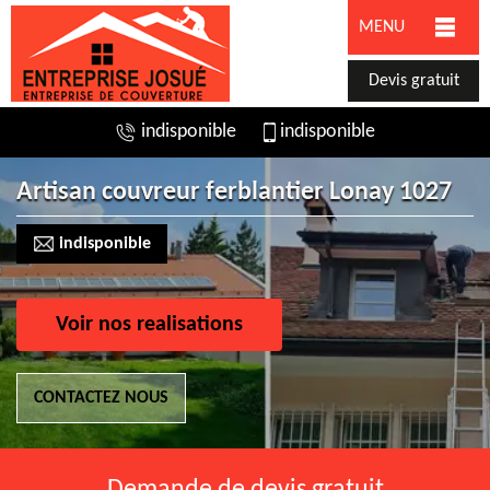
MENU
Devis gratuit
indisponible
indisponible
Artisan couvreur ferblantier Lonay 1027
indisponible
Voir nos realisations
CONTACTEZ NOUS