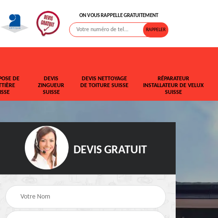
ON VOUS RAPPELLE GRATUITEMENT
POSE DE
DEVIS
DEVIS NETTOYAGE
RÉPARATEUR
TIÈRE
ZINGUEUR
DE TOITURE SUISSE
INSTALLATEUR DE VELUX
ISSE
SUISSE
SUISSE
DEVIS GRATUIT
t de
Rehaussement de
Devis fuite de toiture
toiture Suisse
Suisse