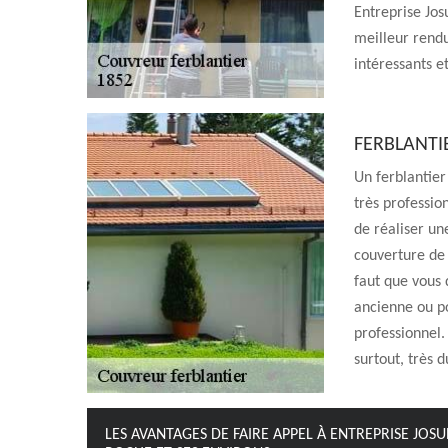
Entreprise Jos
meilleur rendu 
intéressants et
FERBLANTI
Un ferblantier
très profession
de réaliser un
couverture de 
faut que vous 
ancienne ou po
professionnel. 
surtout, très d
LES AVANTAGES DE FAIRE APPEL À ENTREPRISE JOS