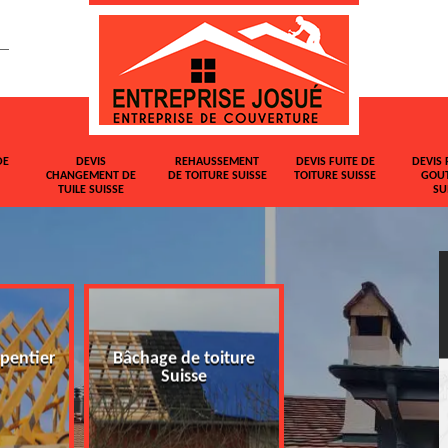
DE
DEVIS
REHAUSSEMENT
DEVIS FUITE DE
DEVIS 
CHANGEMENT DE
DE TOITURE SUISSE
TOITURE SUISSE
GOUT
TUILE SUISSE
SU
pentier
Bâchage de toiture
Devis changemen
Suisse
tuile Suisse