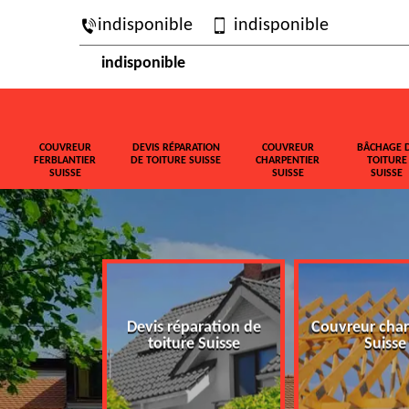
indisponible
indisponible
indisponible
COUVREUR
DEVIS RÉPARATION
COUVREUR
BÂCHAGE 
FERBLANTIER
DE TOITURE SUISSE
CHARPENTIER
TOITURE
SUISSE
SUISSE
SUISSE
ferblantier
Devis réparation de
Couvreur char
isse
toiture Suisse
Suisse