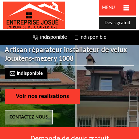
MENU
Devis gratuit
indisponible
indisponible
Artisan réparateur installateur de velux
Jouxtens-mezery 1008
indisponible
Voir nos realisations
CONTACTEZ NOUS