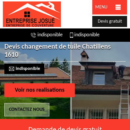
MENU
Devis gratuit
indisponible
indisponible
Devis changement de tuile Chatillens
1610
indisponible
Voir nos realisations
CONTACTEZ NOUS