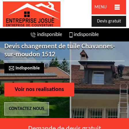
MENU
Devis gratuit
indisponible
indisponible
Devis changement de tuile Chavannes-
sur-moudon 1512
indisponible
Voir nos realisations
CONTACTEZ NOUS