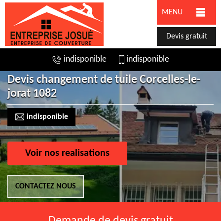
MENU
Devis gratuit
indisponible
indisponible
Devis changement de tuile Corcelles-le-
jorat 1082
indisponible
Voir nos realisations
CONTACTEZ NOUS