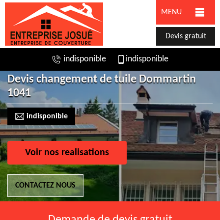
MENU
Devis gratuit
indisponible
indisponible
Devis changement de tuile Dommartin
1041
indisponible
Voir nos realisations
CONTACTEZ NOUS