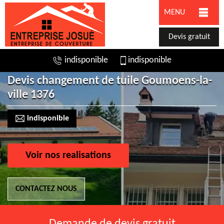
MENU
Devis gratuit
indisponible
indisponible
Devis changement de tuile Goumoens-la-
ville 1376
indisponible
Voir nos realisations
CONTACTEZ NOUS