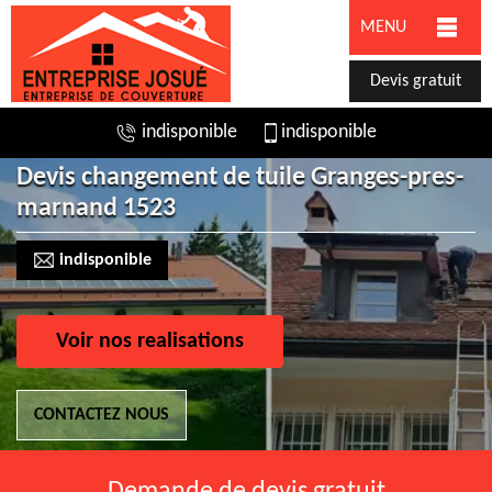
MENU
Devis gratuit
indisponible
indisponible
Devis changement de tuile Granges-pres-
marnand 1523
indisponible
Voir nos realisations
CONTACTEZ NOUS