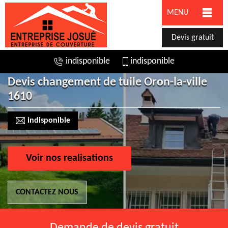
MENU
Devis gratuit
indisponible
indisponible
Devis changement de tuile Oron-la-ville
1610
indisponible
Voir nos realisations
CONTACTEZ NOUS