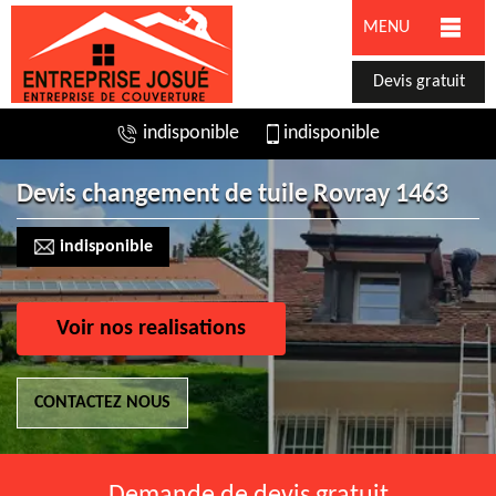
MENU
Devis gratuit
indisponible
indisponible
Devis changement de tuile Rovray 1463
indisponible
Voir nos realisations
CONTACTEZ NOUS