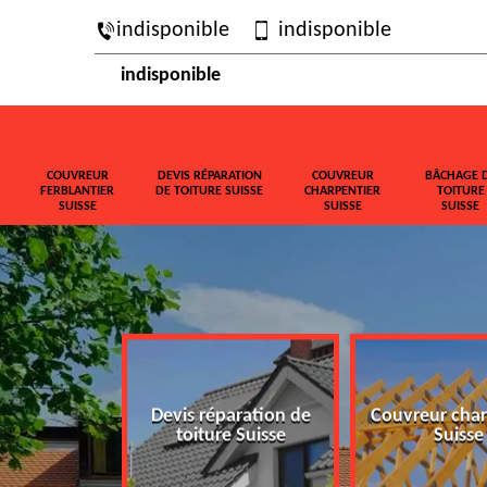
indisponible
indisponible
indisponible
COUVREUR
DEVIS RÉPARATION
COUVREUR
BÂCHAGE 
FERBLANTIER
DE TOITURE SUISSE
CHARPENTIER
TOITURE
SUISSE
SUISSE
SUISSE
ferblantier
Devis réparation de
Couvreur char
isse
toiture Suisse
Suisse