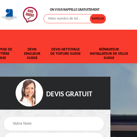
ON VOUS RAPPELLE GRATUITEMENT
POSE DE
DEVIS
DEVIS NETTOYAGE
RÉPARATEUR
TIÈRE
ZINGUEUR
DE TOITURE SUISSE
INSTALLATEUR DE VELUX
ISSE
SUISSE
SUISSE
DEVIS GRATUIT
t de
Rehaussement de
Devis fuite de toiture
toiture Suisse
Suisse