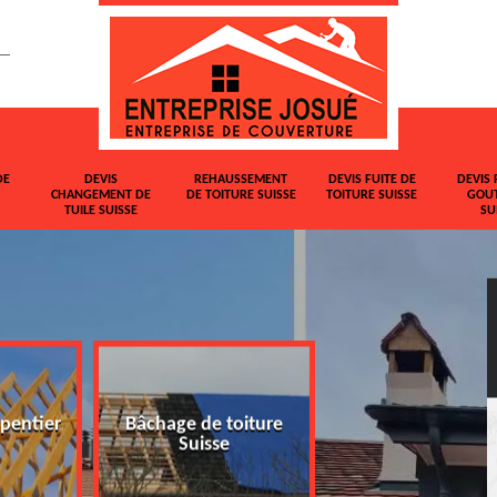
DE
DEVIS
REHAUSSEMENT
DEVIS FUITE DE
DEVIS 
CHANGEMENT DE
DE TOITURE SUISSE
TOITURE SUISSE
GOUT
TUILE SUISSE
SU
pentier
Bâchage de toiture
Devis changemen
Suisse
tuile Suisse