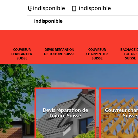
indisponible
indisponible
indisponible
COUVREUR
DEVIS RÉPARATION
COUVREUR
BÂCHAGE 
FERBLANTIER
DE TOITURE SUISSE
CHARPENTIER
TOITURE
SUISSE
SUISSE
SUISSE
ferblantier
Devis réparation de
Couvreur char
isse
toiture Suisse
Suisse