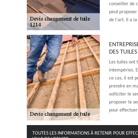
conseiller de 
peut proposer 
de l'art. Il a 
ENTREPRIS
DES TUILES
Les tuiles on
intempéries. E
ce cas, il est
prendre en mai
solliciter le s
proposer le se
pour effectuer 
TOUTES LES INFORMATIONS À RETENIR POUR EFFE