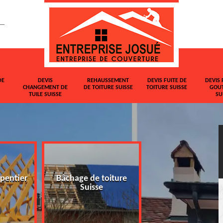
DE
DEVIS
REHAUSSEMENT
DEVIS FUITE DE
DEVIS 
CHANGEMENT DE
DE TOITURE SUISSE
TOITURE SUISSE
GOUT
TUILE SUISSE
SU
pentier
Bâchage de toiture
Devis changemen
Suisse
tuile Suisse