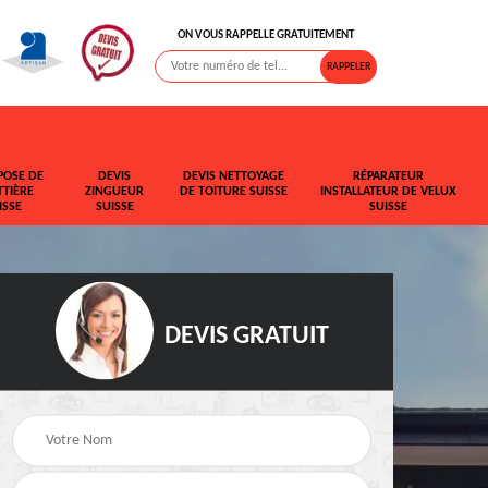
ON VOUS RAPPELLE GRATUITEMENT
POSE DE
DEVIS
DEVIS NETTOYAGE
RÉPARATEUR
TIÈRE
ZINGUEUR
DE TOITURE SUISSE
INSTALLATEUR DE VELUX
ISSE
SUISSE
SUISSE
DEVIS GRATUIT
t de
Rehaussement de
Devis fuite de toiture
toiture Suisse
Suisse