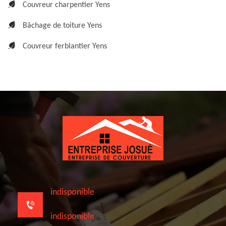
Couvreur charpentier Yens
Bâchage de toiture Yens
Couvreur ferblantier Yens
indisponible
indisponible