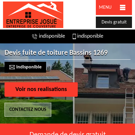
MENU
Devis gratuit
indisponible
indisponible
Devis fuite de toiture Bassins 1269
indisponible
Voir nos realisations
CONTACTEZ NOUS