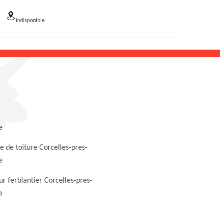
indisponible
e
 de toiture Corcelles-pres-
e
r ferblantier Corcelles-pres-
e