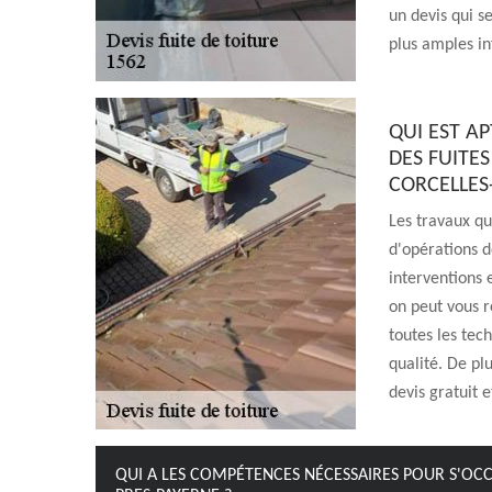
un devis qui s
plus amples inf
QUI EST A
DES FUITES
CORCELLES
Les travaux qu
d'opérations de
interventions e
on peut vous 
toutes les tec
qualité. De plu
devis gratuit 
QUI A LES COMPÉTENCES NÉCESSAIRES POUR S'OCCU