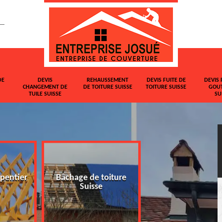
DE
DEVIS
REHAUSSEMENT
DEVIS FUITE DE
DEVIS 
CHANGEMENT DE
DE TOITURE SUISSE
TOITURE SUISSE
GOUT
TUILE SUISSE
SU
pentier
Bâchage de toiture
Devis changemen
Suisse
tuile Suisse