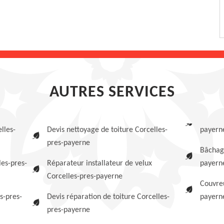
AUTRES SERVICES
lles-
Devis nettoyage de toiture Corcelles-
payern
pres-payerne
Bâchage
es-pres-
Réparateur installateur de velux
payern
Corcelles-pres-payerne
Couvreu
s-pres-
Devis réparation de toiture Corcelles-
payern
pres-payerne