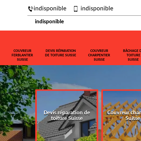
indisponible
indisponible
indisponible
COUVREUR
DEVIS RÉPARATION
COUVREUR
BÂCHAGE 
FERBLANTIER
DE TOITURE SUISSE
CHARPENTIER
TOITURE
SUISSE
SUISSE
SUISSE
ferblantier
Devis réparation de
Couvreur char
isse
toiture Suisse
Suisse