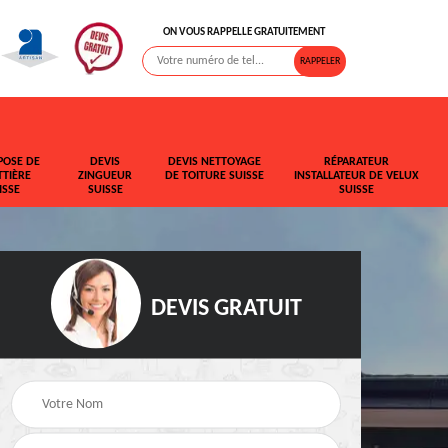
ON VOUS RAPPELLE GRATUITEMENT
POSE DE
DEVIS
DEVIS NETTOYAGE
RÉPARATEUR
TIÈRE
ZINGUEUR
DE TOITURE SUISSE
INSTALLATEUR DE VELUX
ISSE
SUISSE
SUISSE
DEVIS GRATUIT
t de
Rehaussement de
Devis fuite de toiture
toiture Suisse
Suisse