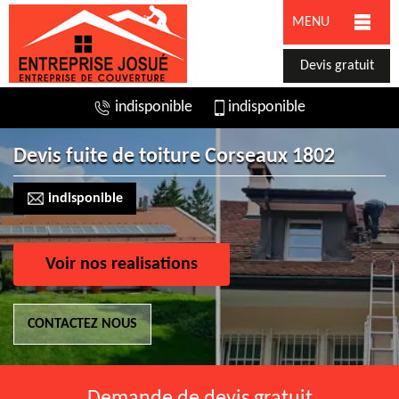
MENU
Devis gratuit
indisponible
indisponible
Devis fuite de toiture Corseaux 1802
indisponible
Voir nos realisations
CONTACTEZ NOUS