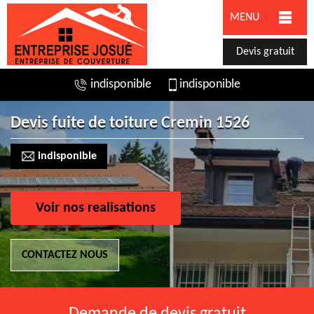
MENU
Devis gratuit
indisponible
indisponible
Devis fuite de toiture Cremin 1526
indisponible
Voir nos realisations
CONTACTEZ NOUS