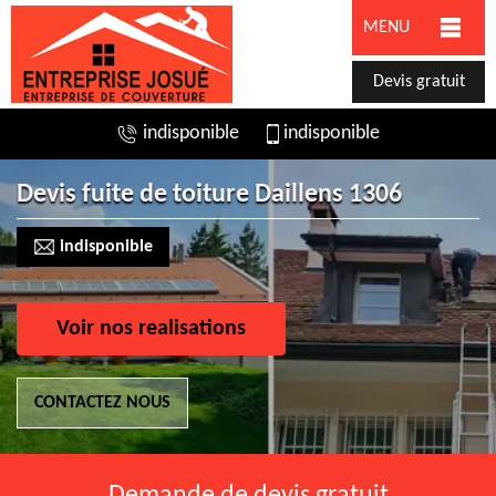
MENU
Devis gratuit
indisponible
indisponible
Devis fuite de toiture Daillens 1306
indisponible
Voir nos realisations
CONTACTEZ NOUS