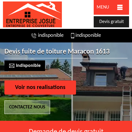
MENU
Devis gratuit
indisponible
indisponible
Devis fuite de toiture Maracon 1613
indisponible
Voir nos realisations
CONTACTEZ NOUS