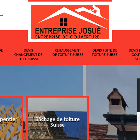
DE
DEVIS
REHAUSSEMENT
DEVIS FUITE DE
DEVIS 
CHANGEMENT DE
DE TOITURE SUISSE
TOITURE SUISSE
GOUT
TUILE SUISSE
SU
pentier
Bâchage de toiture
Devis changemen
Suisse
tuile Suisse