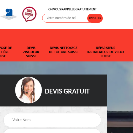
ON VOUS RAPPELLE GRATUITEMENT
POSE DE
DEVIS
DEVIS NETTOYAGE
RÉPARATEUR
TIÈRE
ZINGUEUR
DE TOITURE SUISSE
INSTALLATEUR DE VELUX
ISSE
SUISSE
SUISSE
DEVIS GRATUIT
t de
Rehaussement de
Devis fuite de toiture
toiture Suisse
Suisse