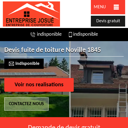
MENU
Devis gratuit
indisponible
indisponible
Devis fuite de toiture Noville 1845
indisponible
Voir nos realisations
CONTACTEZ NOUS