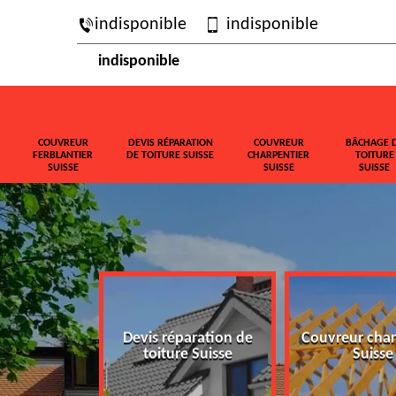
indisponible
indisponible
indisponible
COUVREUR
DEVIS RÉPARATION
COUVREUR
BÂCHAGE 
FERBLANTIER
DE TOITURE SUISSE
CHARPENTIER
TOITURE
SUISSE
SUISSE
SUISSE
ferblantier
Devis réparation de
Couvreur char
isse
toiture Suisse
Suisse