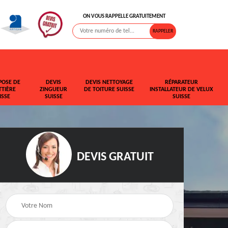
ON VOUS RAPPELLE GRATUITEMENT
POSE DE
DEVIS
DEVIS NETTOYAGE
RÉPARATEUR
TIÈRE
ZINGUEUR
DE TOITURE SUISSE
INSTALLATEUR DE VELUX
ISSE
SUISSE
SUISSE
DEVIS GRATUIT
t de
Rehaussement de
Devis fuite de toiture
toiture Suisse
Suisse