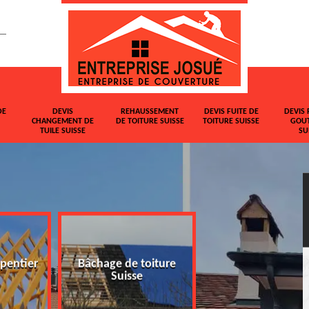
DE
DEVIS
REHAUSSEMENT
DEVIS FUITE DE
DEVIS 
CHANGEMENT DE
DE TOITURE SUISSE
TOITURE SUISSE
GOUT
TUILE SUISSE
SU
pentier
Bâchage de toiture
Devis changemen
Suisse
tuile Suisse