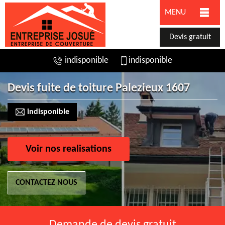
MENU
Devis gratuit
indisponible
indisponible
Devis fuite de toiture Palezieux 1607
indisponible
Voir nos realisations
CONTACTEZ NOUS