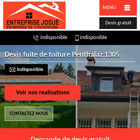
MENU
Devis gratuit
indisponible
indisponible
Devis fuite de toiture Penthalaz 1305
indisponible
Voir nos realisations
CONTACTEZ NOUS