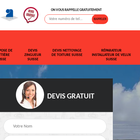
ON VOUS RAPPELLE GRATUITEMENT
POSE DE
DEVIS
DEVIS NETTOYAGE
RÉPARATEUR
TIÈRE
ZINGUEUR
DE TOITURE SUISSE
INSTALLATEUR DE VELUX
ISSE
SUISSE
SUISSE
DEVIS GRATUIT
de
Devis fuite de toiture
Devis pose de
Suisse
gouttière Suisse