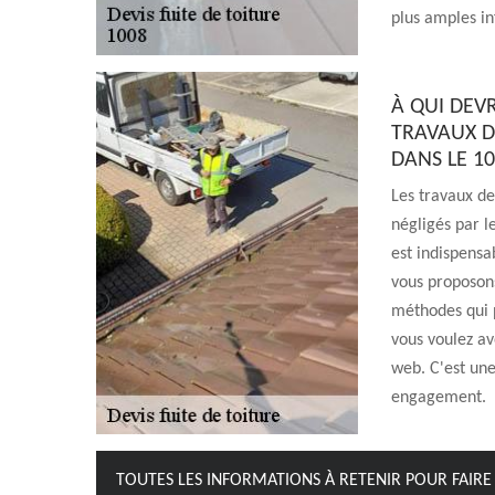
plus amples inf
À QUI DEV
TRAVAUX DE
DANS LE 10
Les travaux de
négligés par l
est indispensa
vous proposons
méthodes qui p
vous voulez avo
web. C'est une
engagement.
TOUTES LES INFORMATIONS À RETENIR POUR FAIRE 