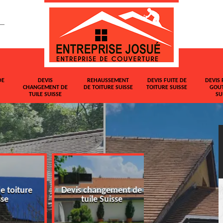
DE
DEVIS
REHAUSSEMENT
DEVIS FUITE DE
DEVIS 
CHANGEMENT DE
DE TOITURE SUISSE
TOITURE SUISSE
GOUT
TUILE SUISSE
SU
oiture
Devis changement de
Rehaussement 
tuile Suisse
toiture Suisse