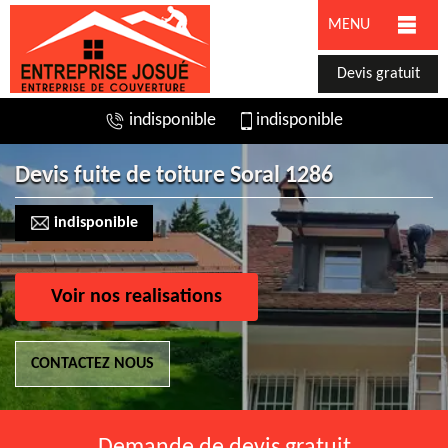
MENU
Devis gratuit
indisponible
indisponible
Devis fuite de toiture Soral 1286
indisponible
Voir nos realisations
CONTACTEZ NOUS