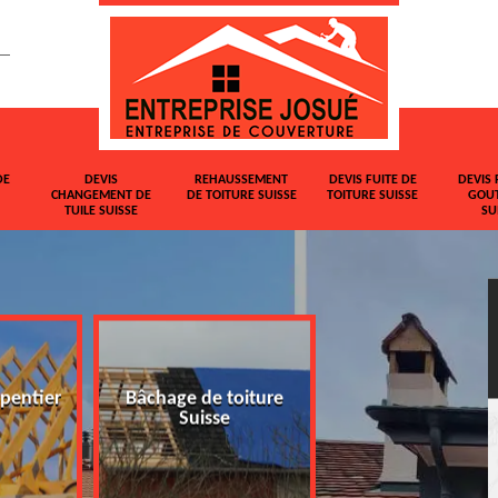
DE
DEVIS
REHAUSSEMENT
DEVIS FUITE DE
DEVIS 
CHANGEMENT DE
DE TOITURE SUISSE
TOITURE SUISSE
GOUT
TUILE SUISSE
SU
pentier
Bâchage de toiture
Devis changemen
Suisse
tuile Suisse