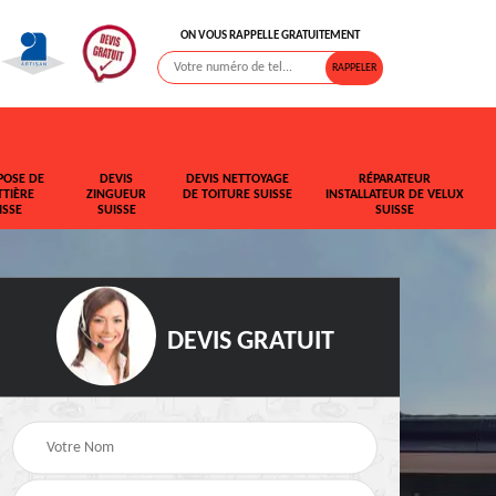
ON VOUS RAPPELLE GRATUITEMENT
POSE DE
DEVIS
DEVIS NETTOYAGE
RÉPARATEUR
TIÈRE
ZINGUEUR
DE TOITURE SUISSE
INSTALLATEUR DE VELUX
ISSE
SUISSE
SUISSE
DEVIS GRATUIT
t de
Rehaussement de
Devis fuite de toiture
toiture Suisse
Suisse