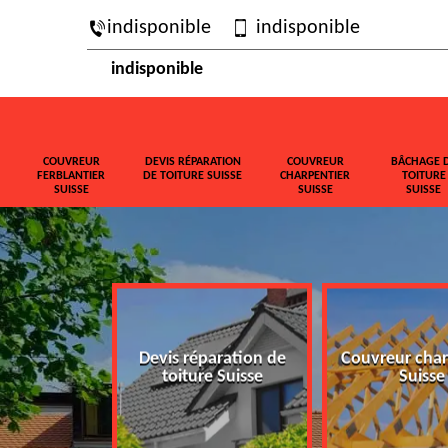
indisponible
indisponible
indisponible
COUVREUR
DEVIS RÉPARATION
COUVREUR
BÂCHAGE 
FERBLANTIER
DE TOITURE SUISSE
CHARPENTIER
TOITURE
SUISSE
SUISSE
SUISSE
ferblantier
Devis réparation de
Couvreur char
isse
toiture Suisse
Suisse