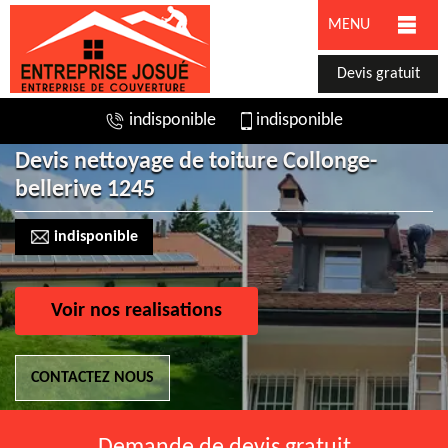
MENU
Devis gratuit
indisponible
indisponible
Devis nettoyage de toiture Collonge-
bellerive 1245
indisponible
Voir nos realisations
CONTACTEZ NOUS