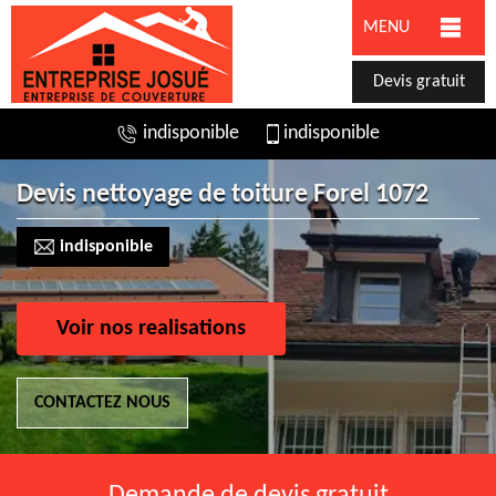
MENU
Devis gratuit
indisponible
indisponible
Devis nettoyage de toiture Forel 1072
indisponible
Voir nos realisations
CONTACTEZ NOUS