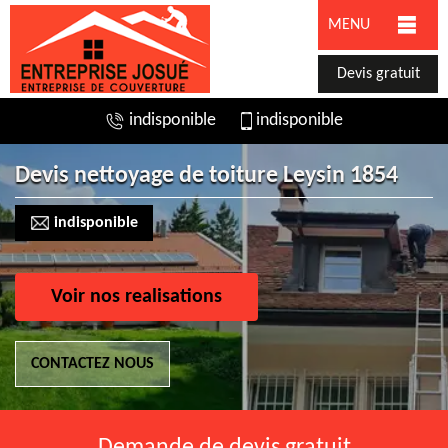
MENU
Devis gratuit
indisponible
indisponible
Devis nettoyage de toiture Leysin 1854
indisponible
Voir nos realisations
CONTACTEZ NOUS