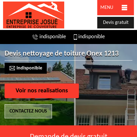
MENU
Devis gratuit
indisponible
indisponible
Devis nettoyage de toiture Onex 1213
indisponible
Voir nos realisations
CONTACTEZ NOUS