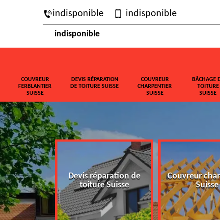
indisponible
indisponible
indisponible
COUVREUR
DEVIS RÉPARATION
COUVREUR
BÂCHAGE 
FERBLANTIER
DE TOITURE SUISSE
CHARPENTIER
TOITURE
SUISSE
SUISSE
SUISSE
ferblantier
Devis réparation de
Couvreur char
isse
toiture Suisse
Suisse