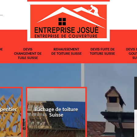
DE
DEVIS
REHAUSSEMENT
DEVIS FUITE DE
DEVIS 
CHANGEMENT DE
DE TOITURE SUISSE
TOITURE SUISSE
GOUT
TUILE SUISSE
SU
pentier
Bâchage de toiture
Devis changemen
Suisse
tuile Suisse