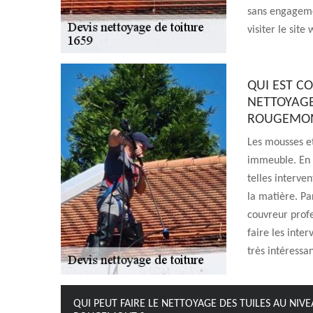
sans engagemen
visiter le site
QUI EST C
NETTOYAGE
ROUGEMON
Les mousses et
immeuble. En e
telles interven
la matière. Pa
couvreur profe
faire les inte
très intéressan
QUI PEUT FAIRE LE NETTOYAGE DES TUILES AU NIVE