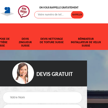
ON VOUS RAPPELLE GRATUITEMENT
POSE DE
DEVIS
DEVIS NETTOYAGE
RÉPARATEUR
TIÈRE
ZINGUEUR
DE TOITURE SUISSE
INSTALLATEUR DE VELUX
ISSE
SUISSE
SUISSE
DEVIS GRATUIT
t de
Rehaussement de
Devis fuite de toiture
toiture Suisse
Suisse