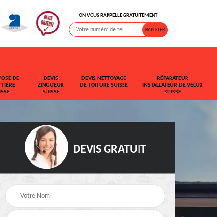
ON VOUS RAPPELLE GRATUITEMENT
POSE DE
DEVIS
DEVIS NETTOYAGE
RÉPARATEUR
TIÈRE
ZINGUEUR
DE TOITURE SUISSE
INSTALLATEUR DE VELUX
ISSE
SUISSE
SUISSE
DEVIS GRATUIT
t de
Rehaussement de
Devis fuite de toiture
toiture Suisse
Suisse