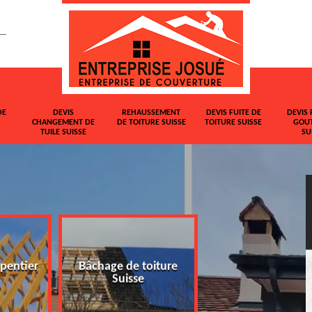
DE
DEVIS
REHAUSSEMENT
DEVIS FUITE DE
DEVIS 
CHANGEMENT DE
DE TOITURE SUISSE
TOITURE SUISSE
GOUT
TUILE SUISSE
SU
pentier
Bâchage de toiture
Devis changemen
Suisse
tuile Suisse