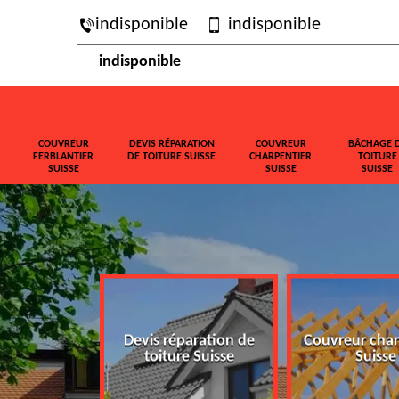
indisponible
indisponible
indisponible
COUVREUR
DEVIS RÉPARATION
COUVREUR
BÂCHAGE 
FERBLANTIER
DE TOITURE SUISSE
CHARPENTIER
TOITURE
SUISSE
SUISSE
SUISSE
ferblantier
Devis réparation de
Couvreur char
isse
toiture Suisse
Suisse