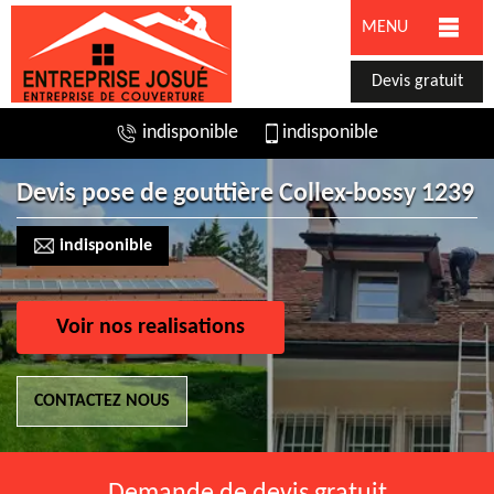
MENU
Devis gratuit
indisponible
indisponible
Devis pose de gouttière Collex-bossy 1239
indisponible
Voir nos realisations
CONTACTEZ NOUS