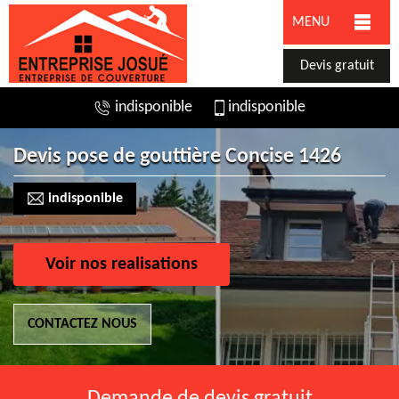
MENU
Devis gratuit
indisponible
indisponible
Devis pose de gouttière Concise 1426
indisponible
Voir nos realisations
CONTACTEZ NOUS