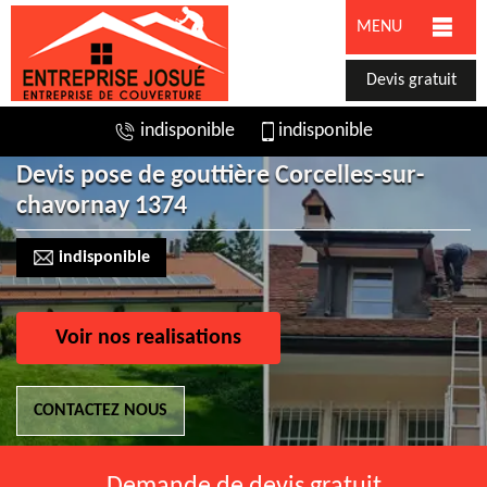
MENU
Devis gratuit
indisponible
indisponible
Devis pose de gouttière Corcelles-sur-
chavornay 1374
indisponible
Voir nos realisations
CONTACTEZ NOUS