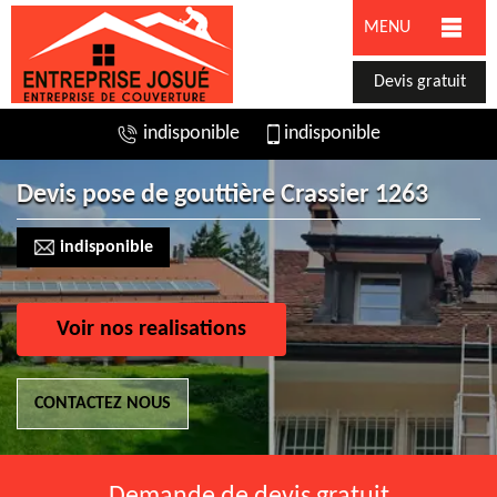
MENU
Devis gratuit
indisponible
indisponible
Devis pose de gouttière Crassier 1263
indisponible
Voir nos realisations
CONTACTEZ NOUS