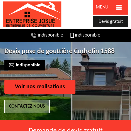
MENU
Devis gratuit
indisponible
indisponible
Devis pose de gouttière Cudrefin 1588
indisponible
Voir nos realisations
CONTACTEZ NOUS