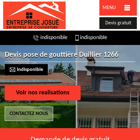
MENU
Devis gratuit
indisponible
indisponible
Devis pose de gouttière Duillier 1266
indisponible
Voir nos realisations
CONTACTEZ NOUS