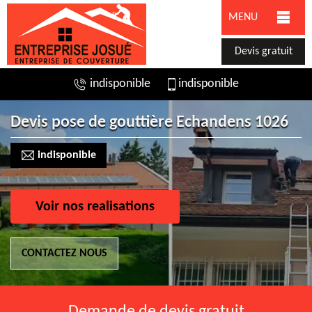
MENU
Devis gratuit
indisponible
indisponible
Devis pose de gouttière Echandens 1026
indisponible
Voir nos realisations
CONTACTEZ NOUS