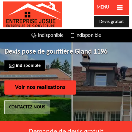
MENU
Devis gratuit
indisponible
indisponible
Devis pose de gouttière Gland 1196
indisponible
Voir nos realisations
CONTACTEZ NOUS