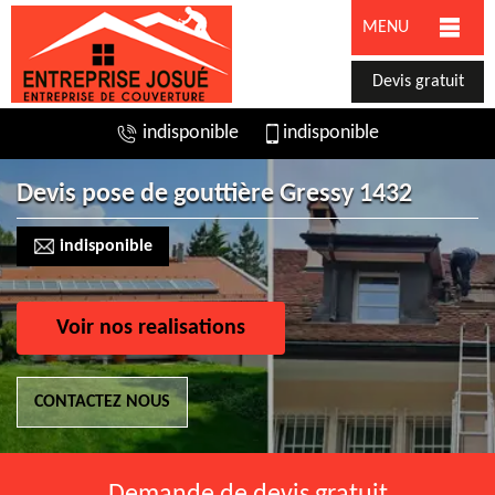
MENU
Devis gratuit
indisponible
indisponible
Devis pose de gouttière Gressy 1432
indisponible
Voir nos realisations
CONTACTEZ NOUS