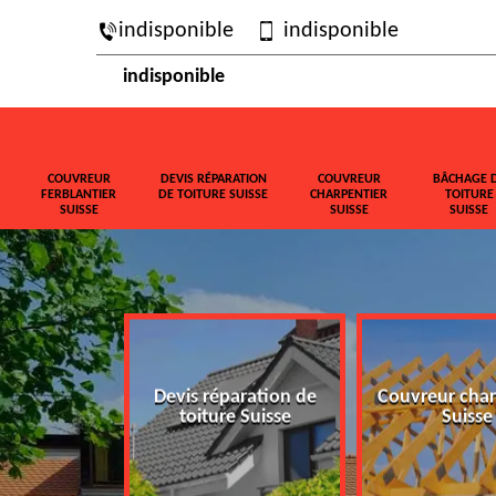
indisponible
indisponible
indisponible
COUVREUR
DEVIS RÉPARATION
COUVREUR
BÂCHAGE 
FERBLANTIER
DE TOITURE SUISSE
CHARPENTIER
TOITURE
SUISSE
SUISSE
SUISSE
ferblantier
Devis réparation de
Couvreur char
isse
toiture Suisse
Suisse