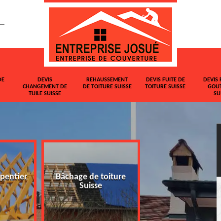
DE
DEVIS
REHAUSSEMENT
DEVIS FUITE DE
DEVIS 
CHANGEMENT DE
DE TOITURE SUISSE
TOITURE SUISSE
GOUT
TUILE SUISSE
SU
pentier
Bâchage de toiture
Devis changemen
Suisse
tuile Suisse