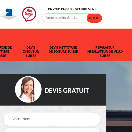
ON VOUS RAPPELLE GRATUITEMENT
POSE DE
DEVIS
DEVIS NETTOYAGE
RÉPARATEUR
TIÈRE
ZINGUEUR
DE TOITURE SUISSE
INSTALLATEUR DE VELUX
ISSE
SUISSE
SUISSE
DEVIS GRATUIT
t de
Rehaussement de
Devis fuite de toiture
toiture Suisse
Suisse