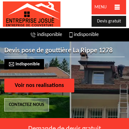
MENU
Devis gratuit
indisponible
indisponible
Devis pose de gouttière La Rippe 1278
indisponible
Voir nos realisations
CONTACTEZ NOUS