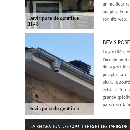
un meilleur re
adaptés. Pour a
son site web.
DEVIS POS
La gouttière e
l’écoulement d
de la gouttièr
peu plus tard.
pluie, la goutt
existe différen
grande spécifi
passer sur la 
LA RÉPARATION DES GOUTTIÈRES ET LES TARIFS DE