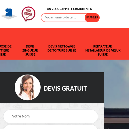
ON VOUS RAPPELLE GRATUITEMENT
POSE DE
DEVIS
DEVIS NETTOYAGE
RÉPARATEUR
TIÈRE
ZINGUEUR
DE TOITURE SUISSE
INSTALLATEUR DE VELUX
ISSE
SUISSE
SUISSE
DEVIS GRATUIT
t de
Rehaussement de
Devis fuite de toiture
toiture Suisse
Suisse