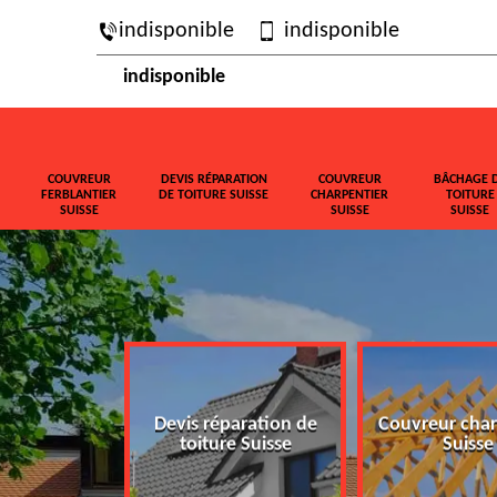
indisponible
indisponible
indisponible
COUVREUR
DEVIS RÉPARATION
COUVREUR
BÂCHAGE 
FERBLANTIER
DE TOITURE SUISSE
CHARPENTIER
TOITURE
SUISSE
SUISSE
SUISSE
ferblantier
Devis réparation de
Couvreur char
isse
toiture Suisse
Suisse