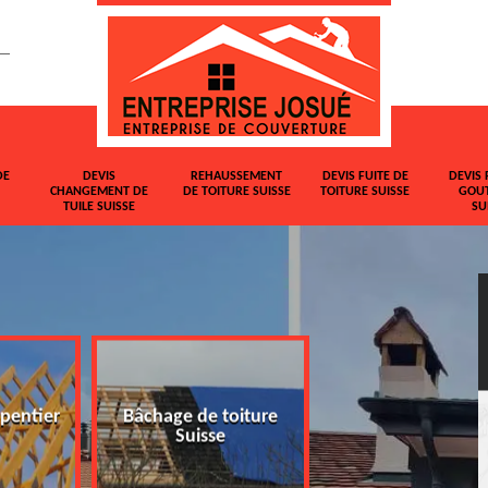
DE
DEVIS
REHAUSSEMENT
DEVIS FUITE DE
DEVIS 
CHANGEMENT DE
DE TOITURE SUISSE
TOITURE SUISSE
GOUT
TUILE SUISSE
SU
pentier
Bâchage de toiture
Devis changemen
Suisse
tuile Suisse