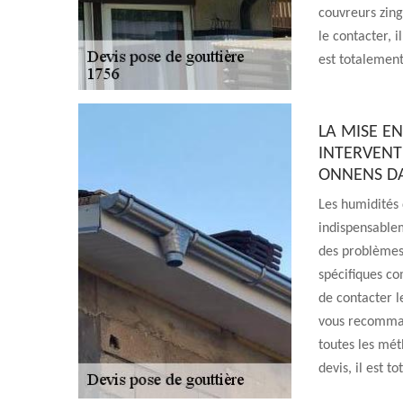
couvreurs zing
le contacter, i
est totalement
LA MISE EN
INTERVENTI
ONNENS DA
Les humidités 
indispensablem
des problèmes 
spécifiques com
de contacter l
vous recommand
toutes les mét
devis, il est 