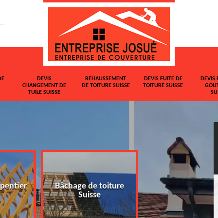
DE
DEVIS
REHAUSSEMENT
DEVIS FUITE DE
DEVIS 
CHANGEMENT DE
DE TOITURE SUISSE
TOITURE SUISSE
GOUT
TUILE SUISSE
SU
pentier
Bâchage de toiture
Devis changemen
Suisse
tuile Suisse