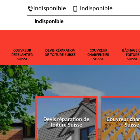
indisponible
indisponible
indisponible
COUVREUR
DEVIS RÉPARATION
COUVREUR
BÂCHAGE 
FERBLANTIER
DE TOITURE SUISSE
CHARPENTIER
TOITURE
SUISSE
SUISSE
SUISSE
ferblantier
Devis réparation de
Couvreur char
isse
toiture Suisse
Suisse