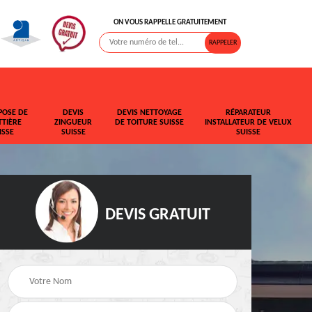
ON VOUS RAPPELLE GRATUITEMENT
POSE DE
DEVIS
DEVIS NETTOYAGE
RÉPARATEUR
TIÈRE
ZINGUEUR
DE TOITURE SUISSE
INSTALLATEUR DE VELUX
ISSE
SUISSE
SUISSE
DEVIS GRATUIT
t de
Rehaussement de
Devis fuite de toiture
toiture Suisse
Suisse